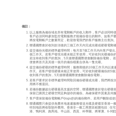
備註：
以上服務為備份域名所有電郵帳戶的收入郵件，客戶必須同時
客戶必須同時參加監控電郵服務才能備份發出的郵件。如客戶
將按電郵帳戶之數量而定，歡迎致電我們的客戶服務主任查詢
聯通國際會於收到款項後的三個工作天內完成光碟或硬碟電郵
提交備份光碟的標準處理時間：每月首7個工作天內向客戶發出
個工作天。若客戶發現光碟未能正常使用，可於收到光碟備份的
若沒有收到客戶的查詢，5天後聯通國際便會刪除備份電郵 。
便會將首月及其後一個月的備份檔案合併為一隻光碟。
提交備份硬碟的標準處理時間：服務期後的10個工作天內以速
作天。若客戶發現硬碟未能正常使用，可於收到硬碟備份的5個
收到客戶的查詢，5天後聯通國際便會刪除備份電郵 。
若客戶要求於非標準處理時間取回備份硬碟或光碟，我們將按次
用將不獲退回。
若備份數據超出硬碟最高支援的空間，聯通國際會於發出硬碟
保留已購買之硬碟空間足夠儲存的備份。為確保硬件質素及伺
客戶需保留備份電郵帳戶(logs@)的備份郵件。若用戶刪除或
聯通國際只會提供免費本地速遞服務發送光碟及硬碟至香港一
特別地區將收取額外費用。香港非一般工商業區範圍包括 : 
港、鴨利洲、跑馬地、半山區、西貢、科學園、將軍澳、6-9號