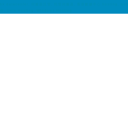
hk datacenter, 伺服器託管, 托管伺服器, 香港數據中心 hosting, web host
存, Unix Hosting, Windows Hosting