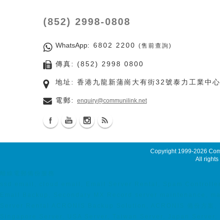
(852) 2998-0808
WhatsApp
: 6802 2200
(售前查詢)
傳真: (852) 2998 0800
地址: 香港九龍新蒲崗大有街32號泰力工業中心
電郵:
enquiry@communilink.net
Copyright 1999-2026
Comm
All rights
離線電郵備份服務
ssd email, cloud email, Email Server Rental, Spam Controlle
Email Backup, Secondary MX Record server maintenance, ma
Server Rental ACRONIS Backup Solution, ACRONIS 備份方案, Vi
Singapore Server, USA Server, Taiwan Server, Japan Server, 