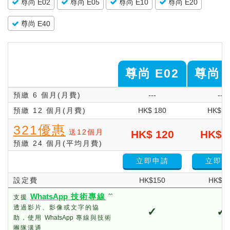
尊尚 E02
尊尚 E05
尊尚 E10
尊尚 E20
尊尚 E40
尊尚 E02
尊尚 
預繳 6 個月(月費)
---
---
預繳 12 個月(月費)
HK$ 180
HK$ 2
321優惠
送12個月
HK$ 120
HK$ 
預繳 24 個月(平均月費)
立即申請
立即申
設定費
HK$150
HK$1
WhatsApp
技術專線
^^
支援
透過影片、影像或文字的協
✓
✓
助，使用
WhatsApp
專線與技術
團隊溝通