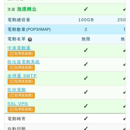
✓
✓
無痛轉台
支援
電郵總容量
100GB
250G
電郵數量
(POP3/IMAP)
2
5
電郵名單
無限
無限
中港電郵通
✓
✓
(已包增值服務)
防垃圾電郵系統
✓
✓
(已包增值服務)
全球通 SMTP
✓
✓
(已包增值服務)
監控電郵
✓
✓
(已包增值服務)
SSL VPN
✓
✓
(已包增值服務)
✓
✓
電郵轉寄
✓
✓
自動回郵