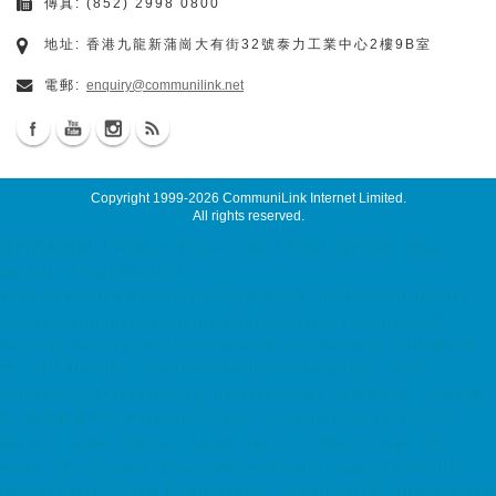
傳真: (852) 2998 0800
地址: 香港九龍新蒲崗大有街32號泰力工業中心2樓9B室
電郵:
enquiry@communilink.net
Copyright 1999-2026
CommuniLink Internet Limited
.
All rights reserved.
尊尚電郵計劃, Premium Email, Smart Email System, Email
Backup, Email Hosting
7x24 dedicated server, Dell 伺服器租用, Dell Server Rental
server maintenance, maintenance service hosting, web
hosting, hosting hk, cloud hosting, ssd hosting, SSD 網站寄
存, Unix Hosting, Windows Hosting colocation, server
colocation, colocation hk, hk datacenter, 伺服器託管, 托管伺服
器, 香港數據中心 Malaysia Server, Singapore Server, USA
Server, Taiwan Server, Japan Server, China Server ssd
email, cloud email, Email Server Rental, Spam Controller,
Global SMTP, Smart Email System, Catch SMTP, Offline Email