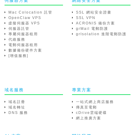
伺服器方案
網絡安全方案
Mac Colocation 託管
SSL 網站安全證書
OpenClaw VPS
SSL VPN
虛擬伺服器 VPS
ACRONIS 備份方案
伺服器託管
grMail 電郵防護
專屬伺服器租用
grIsolation 進階電郵防護
代維服務
電郵伺服器租用
數據備份硬件方案
[增值服務]
域名服務
專業方案
域名註冊
一站式網上商店服務
域名轉址
傳真至電郵
DNS 服務
cDrive雲端硬碟
網上推廣方案