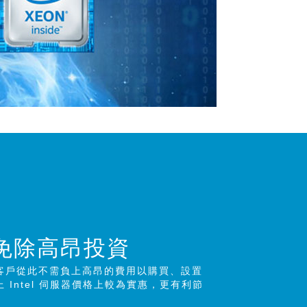
免除高昂投
資
客戶從此不需負上高昂的費用以購買、設置
Intel 伺服器價格上較為實惠，更有利節
。