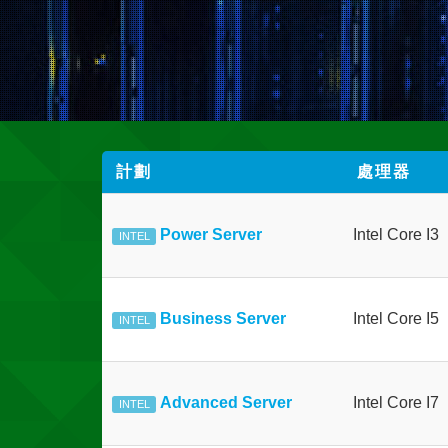
計劃
處理器
Power Server
Intel Core I3
INTEL
Business Server
Intel Core I5
INTEL
Advanced Server
Intel Core I7
INTEL