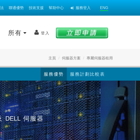
法
聯通優勢
技術支援
幫助中心
服務登入
ENG
案
所有
登入
主頁
伺服器方案
專屬伺服器租用
服務優勢
服務計劃比較表
及
DELL
伺服器