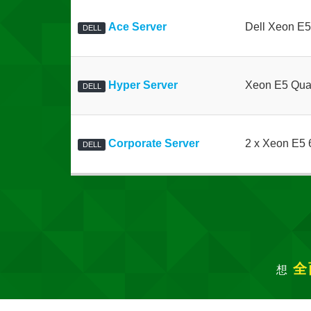
Ace Server
Dell Xeon E
DELL
Hyper Server
Xeon E5 Qua
DELL
Corporate Server
2 x Xeon E5 
DELL
全
想