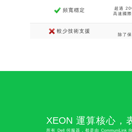
超過 2
頻寬穩定
高速國際
較少技術支援
除了保
XEON
運算核心，
所有
Dell
伺服器，都是由
CommuniLink